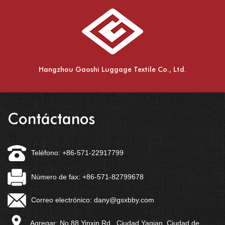
Hangzhou Gaoshi Luggage Textile Co., Ltd.
Contáctanos
Teléfono: +86-571-22917799
Número de fax: +86-571-82799678
Correo electrónico:
dany@gsxbby.com
Agregar: No.88 Yinxin Rd., Ciudad Yaqian, Ciudad de