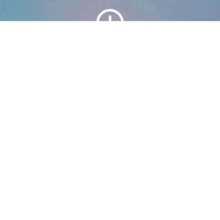
20
años
Experiencia
15000
2
m
Zona