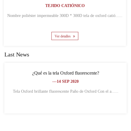
IÓNICO
TEJIDO CATI
D * 300D tela de oxford catió......
Nombre TELA OXFORD DE POLIÉSTER CATIÓN 300D * 300D
CON REVESTI.
s
Ver detalles
Last News
ford fluorescente?
¿Cuál es la diferencia entre l
EP 2020
poliés
---18 SE
Tela Oxford brillante fluorescente Paño de Oxford Con el a......