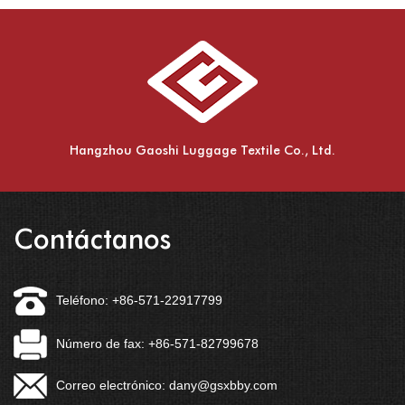
Hangzhou Gaoshi Luggage Textile Co., Ltd.
Contáctanos
Teléfono: +86-571-22917799
Número de fax: +86-571-82799678
Correo electrónico:
dany@gsxbby.com