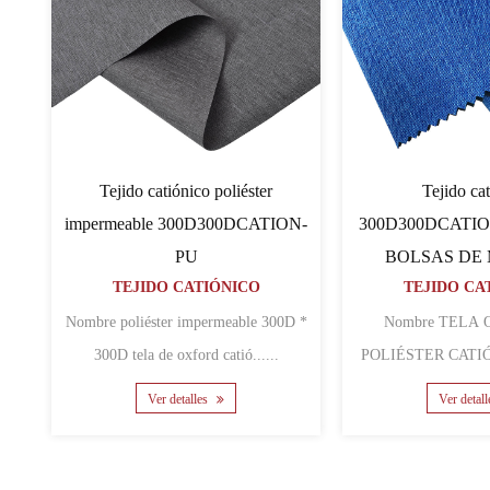
iónico PU
Tejido catiónico de PVC
STOP-CATION
600D600D64TCATION
60
ATIÓNICO
TEJIDO CATIÓNICO
Nombre 600D * 600D * 64 dientes
ipstop tela ......
TELA OXFORD DE POLIÉSTER
Nombre Tejid
CATIO......
ca
lles
Ver detalles