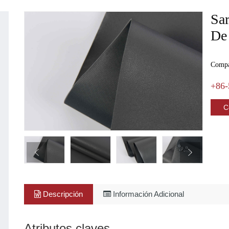
Sa
De
Compar
+86-
C
Descripción
Información Adicional
Atributos claves