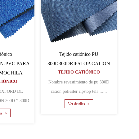
Tejido catiónico
Tejido catiónico 60060064PU-
0D600D80TCATION PARA
CATION
TEJIDO CATIÓNICO
BOLSAS DE MOCHILA
TEJIDO CATIÓNICO
Nombre Tejido oxford de poliéster
o oxford de poliéster
catiónico recubierto de pu 6......
tiónico recubierto de pu 6......
Ver detalles
Ver detalles