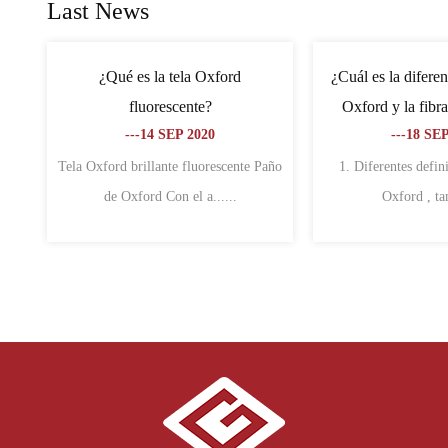
Last News
rd para mochilas
¿Cuáles son las características de la
Cuá
or que el poliéster,
tela no tejida y la tela Oxford?
---18 SEP 2020
r qué?
 SEP 2020
1. Paño de Oxford 1. La tela Oxford
La
e
también se ll......
tiples funci......