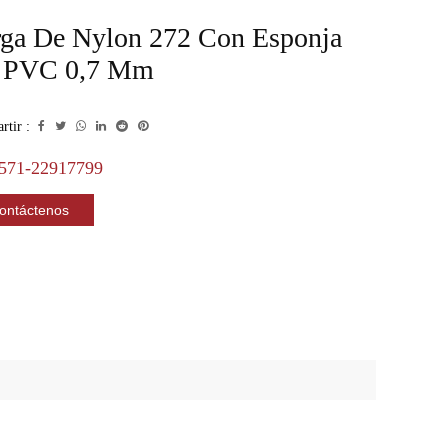
rga De Nylon 272 Con Esponja
 PVC 0,7 Mm
tir :
571-22917799
ontáctenos