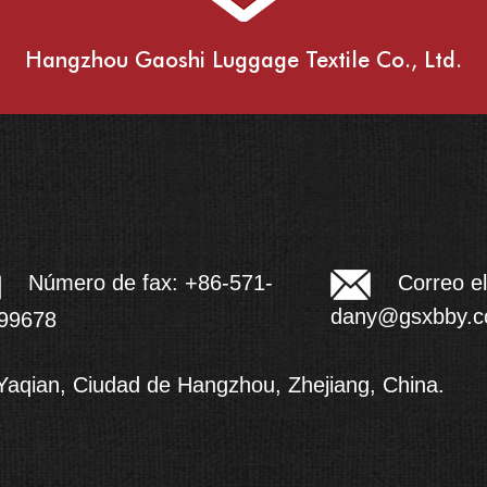
Hangzhou Gaoshi Luggage Textile Co., Ltd.
Correo el
Número de fax: +86-571-
dany@gsxbby.
99678
 Yaqian, Ciudad de Hangzhou, Zhejiang, China.