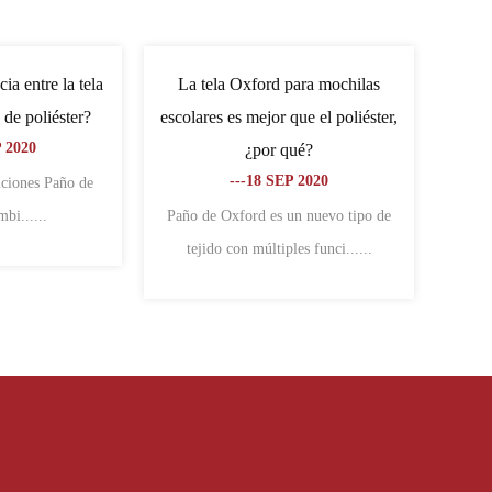
l es la diferencia entre la lona y
Qué significa 600D en tela Oxf
la tela Oxford?
de PVC?
---06 NOV 2020
---16 NOV 2020
s diferencias entre la lona y la tela
La tela Oxford de PVC está recubi
Oxford son: diferentes caract......
con pegamento que contiene pvc ...