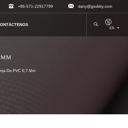
+86-571-22917799
dany@gsxbby.com
ONTÁCTENOS
EN
7 MM
onja De PVC 0,7 Mm