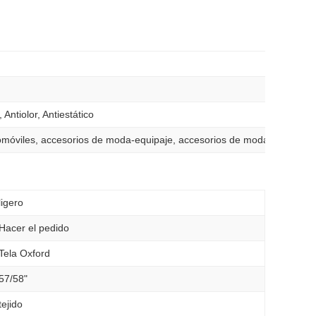
Antiolor, Antiestático
automóviles, accesorios de moda-equipaje, accesorios de moda-bolsos, 
ligero
Hacer el pedido
Tela Oxford
57/58"
tejido