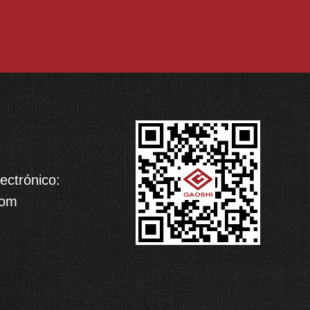
ectrónico:
com