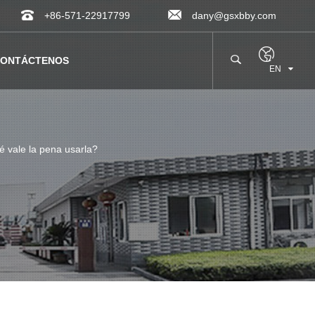
+86-571-22917799
dany@gsxbby.com
ONTÁCTENOS
EN
é vale la pena usarla?