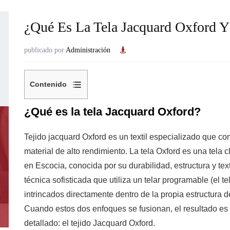
¿Qué Es La Tela Jacquard Oxford Y
publicado por
Administración
Contenido
1
¿Qué es la tela Jacquard Oxford?
¿Qué
es
Tejido jacquard Oxford
es un textil especializado que co
la
material de alto rendimiento. La tela Oxford es una tela 
tela
en Escocia, conocida por su durabilidad, estructura y text
Jacquard
técnica sofisticada que utiliza un telar programable (el 
Oxford?
intrincados directamente dentro de la propia estructura del
2
Cuando estos dos enfoques se fusionan, el resultado es u
Cómo
detallado: el tejido Jacquard Oxford.
se