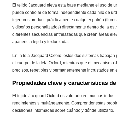
a
El tejido Jacquard eleva esta base mediante el uso de u
la
puede controlar de forma independiente cada hilo de urdi
abrasión
tejedores producir prácticamente cualquier patrón (flore
3.2
y diseños personalizados) directamente dentro de la estru
Permanencia
diferentes secuencias entrelazadas que crean áreas elev
del
apariencia tejida y texturizada.
patrón
3.3
En la tela Jacquard Oxford, estos dos sistemas trabajan j
Textura
el cuerpo de la tela Oxford, mientras que el mecanismo
y
precisos, repetibles y permanentemente incrustados en el
profundidad
visual
Propiedades clave y características de
3.4
Peso
El tejido Jacquard Oxford es valorado en muchas industr
y
rendimientos simultáneamente. Comprender estas propi
cuerpo
decisiones informadas sobre cuándo y dónde utilizarlo.
3.5