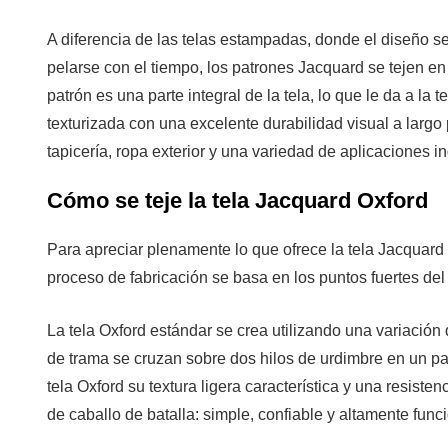
teje
A diferencia de las telas estampadas, donde el diseño s
la
pelarse con el tiempo, los patrones Jacquard se tejen en 
tela
patrón es una parte integral de la tela, lo que le da a l
Jacquard
texturizada con una excelente durabilidad visual a largo
Oxford
3
tapicería, ropa exterior y una variedad de aplicaciones in
Propiedades
Cómo se teje la tela Jacquard Oxford
clave
y
Para apreciar plenamente lo que ofrece la tela Jacquard 
características
proceso de fabricación se basa en los puntos fuertes del 
de
rendimiento
La tela Oxford estándar se crea utilizando una variación d
3.1
de trama se cruzan sobre dos hilos de urdimbre en un pat
Durabilidad
tela Oxford su textura ligera característica y una resiste
y
de caballo de batalla: simple, confiable y altamente funci
resistencia