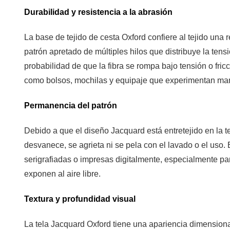
Compatibilidad
Durabilidad y resistencia a la abrasión
del
recubrimiento
La base de tejido de cesta Oxford confiere al tejido una 
4
patrón apretado de múltiples hilos que distribuye la ten
Tipos
probabilidad de que la fibra se rompa bajo tensión o fr
de
como bolsos, mochilas y equipaje que experimentan mani
fibras
comunes
Permanencia del patrón
utilizados
en
Debido a que el diseño Jacquard está entretejido en la te
la
desvanece, se agrieta ni se pela con el lavado o el uso. E
tela
serigrafiadas o impresas digitalmente, especialmente pa
Jacquard
exponen al aire libre.
Oxford
Textura y profundidad visual
5
Aplicaciones
La tela Jacquard Oxford tiene una apariencia dimensiona
principales