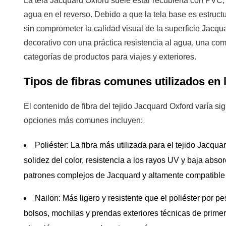
La tela Jacquard Oxford suele estar recubierta con PVC, 
7.3
agua en el reverso. Debido a que la tela base es estruc
Tipo
sin comprometer la calidad visual de la superficie Jacqu
de
decorativo con una práctica resistencia al agua, una co
recubrimiento
categorías de productos para viajes y exteriores.
y
rendimiento
Tipos de fibras comunes utilizados en 
7.4
Solidez
El contenido de fibra del tejido Jacquard Oxford varía si
del
opciones más comunes incluyen:
color
y
Poliéster:
La fibra más utilizada para el tejido Jacquar
certificaciones
solidez del color, resistencia a los rayos UV y baja abso
medioambientales
patrones complejos de Jacquard y altamente compatible
Nailon:
Más ligero y resistente que el poliéster por pe
bolsos, mochilas y prendas exteriores técnicas de primer