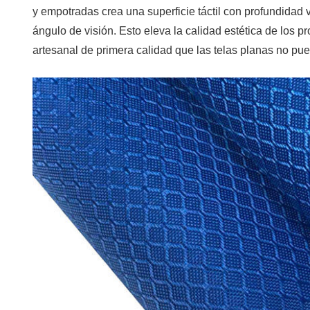
y empotradas crea una superficie táctil con profundidad 
en
ángulo de visión. Esto eleva la calidad estética de los 
todas
artesanal de primera calidad que las telas planas no pue
las
industrias
6
Tela
Oxford
Jacquard
frente
a
tela
Oxford
estándar
7
Qué
buscar