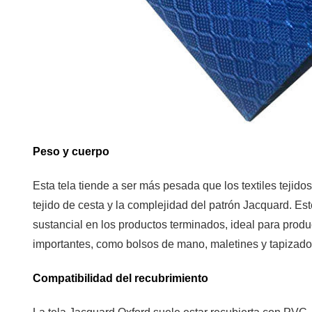
al
comprar
tela
Jacquard
Oxford
7.1
Denier
y
Peso y cuerpo
peso
7.2
Esta tela tiende a ser más pesada que los textiles tejido
Definición
tejido de cesta y la complejidad del patrón Jacquard. Es
del
sustancial en los productos terminados, ideal para produc
patrón
importantes, como bolsos de mano, maletines y tapizado
y
tamaño
Compatibilidad del recubrimiento
de
repetición