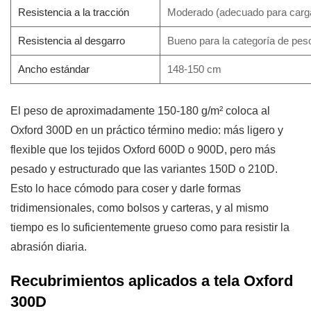
Consejos
Resistencia a la tracción
Moderado (adecuado para carga
prácticos
Resistencia al desgarro
Bueno para la categoría de pes
de
compra
Ancho estándar
148-150 cm
de
tela
El peso de aproximadamente 150-180 g/m² coloca al
Oxford
Oxford 300D en un práctico término medio: más ligero y
300D
flexible que los tejidos Oxford 600D o 900D, pero más
pesado y estructurado que las variantes 150D o 210D.
Esto lo hace cómodo para coser y darle formas
tridimensionales, como bolsos y carteras, y al mismo
tiempo es lo suficientemente grueso como para resistir la
abrasión diaria.
Recubrimientos aplicados a tela Oxford
300D