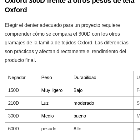
Oxford 300D frente a otros pesos de tela
Oxford
Elegir el denier adecuado para un proyecto requiere
comprender cómo se compara el 300D con los otros
gramajes de la familia de tejidos Oxford. Las diferencias
son prácticas y afectan directamente el rendimiento del
producto final.
Negador
Peso
Durabilidad
U
150D
Muy ligero
Bajo
F
210D
Luz
moderado
S
300D
Medio
bueno
M
600D
pesado
Alto
p