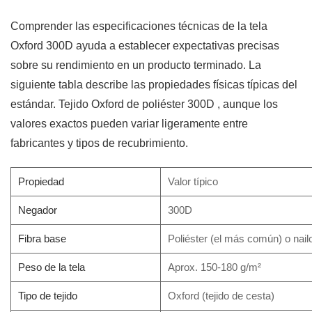
de
Comprender las especificaciones técnicas de la tela
la
Oxford 300D ayuda a establecer expectativas precisas
tela
sobre su rendimiento en un producto terminado. La
Oxford
siguiente tabla describe las propiedades físicas típicas del
300D
estándar.
Tejido Oxford de poliéster 300D
, aunque los
5
valores exactos pueden variar ligeramente entre
Oxford
fabricantes y tipos de recubrimiento.
300D
frente
Propiedad
Valor típico
a
otros
Negador
300D
pesos
Fibra base
Poliéster (el más común) o nail
de
tela
Peso de la tela
Aprox. 150-180 g/m²
Oxford
Tipo de tejido
Oxford (tejido de cesta)
6