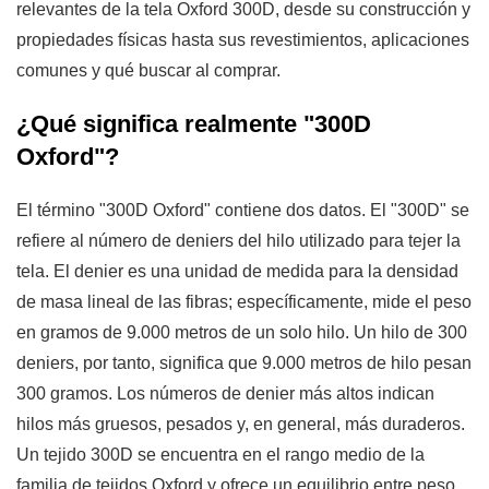
3
relevantes de la tela Oxford 300D, desde su construcción y
Recubrimientos
propiedades físicas hasta sus revestimientos, aplicaciones
aplicados
comunes y qué buscar al comprar.
a
tela
¿Qué significa realmente "300D
Oxford
Oxford"?
300D
3.1
El término "300D Oxford" contiene dos datos. El "300D" se
Revestimiento
refiere al número de deniers del hilo utilizado para tejer la
de
tela. El denier es una unidad de medida para la densidad
PU
de masa lineal de las fibras; específicamente, mide el peso
(poliuretano)
en gramos de 9.000 metros de un solo hilo. Un hilo de 300
3.2
deniers, por tanto, significa que 9.000 metros de hilo pesan
Recubrimiento
300 gramos. Los números de denier más altos indican
de
hilos más gruesos, pesados ​​y, en general, más duraderos.
PVC
Un tejido 300D se encuentra en el rango medio de la
(cloruro
familia de tejidos Oxford y ofrece un equilibrio entre peso,