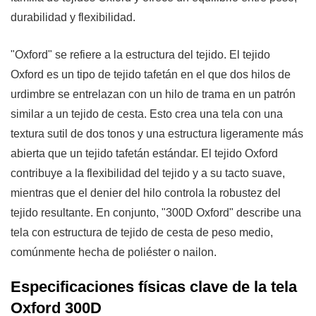
de
durabilidad y flexibilidad.
polivinilo)
3.3
"Oxford" se refiere a la estructura del tejido. El tejido
Recubrimientos
Oxford es un tipo de tejido tafetán en el que dos hilos de
TPE
urdimbre se entrelazan con un hilo de trama en un patrón
y
similar a un tejido de cesta. Esto crea una tela con una
TPU
textura sutil de dos tonos y una estructura ligeramente más
3.4
abierta que un tejido tafetán estándar. El tejido Oxford
Acabado
contribuye a la flexibilidad del tejido y a su tacto suave,
DWR
mientras que el denier del hilo controla la robustez del
(repelente
tejido resultante. En conjunto, "300D Oxford" describe una
al
tela con estructura de tejido de cesta de peso medio,
agua
comúnmente hecha de poliéster o nailon.
duradero)
4
Especificaciones físicas clave de la tela
Aplicaciones
Oxford 300D
comunes